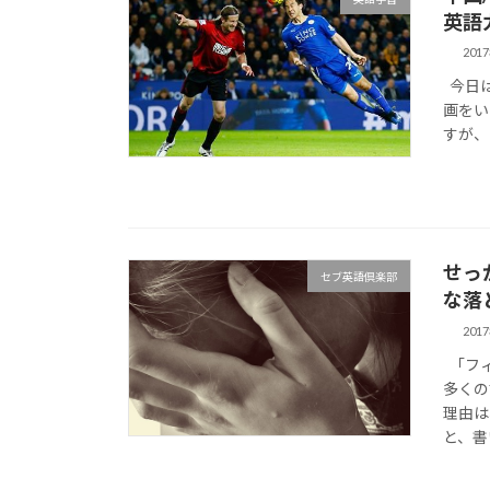
英語
201
今日は
画をい
すが、
せっ
セブ英語倶楽部
な落
201
「フィ
多くの
理由は
と、書