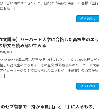
分に言い聞かせてきたこと、普段セブ英語倶楽部のお客様（生徒
お話 […]
続きを読む
作文講座】ハーバード大学に合格した高校生のエッ
の原文を読み解いてみる
7年4月18日
ness Insiderで興味深い記事を見つけました。 アメリカの名門大学7
格した高校生のエッセイ、その全文 世界最高峰のハーバード大学
アイビーリーグの７校に合格したエッセイ（小論文）の原文が紹
[…]
続きを読む
月のセブ留学で「掛かる費用」と「手に入るもの」