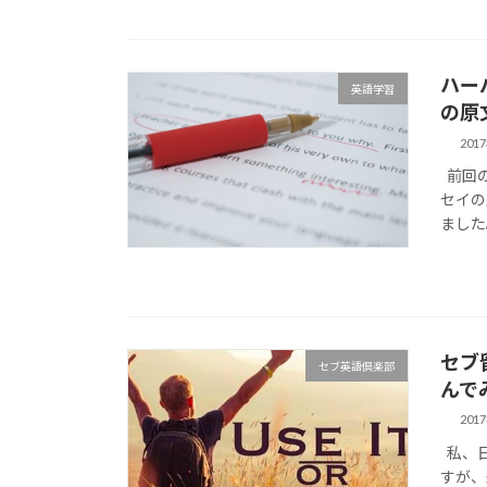
ハー
英語学習
の原
201
前回の
セイの原
ました
セブ
セブ英語倶楽部
んで
201
私、日
すが、