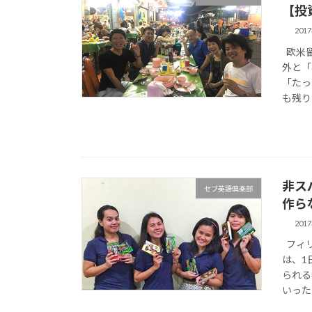
【投
201
欧米留
外と「
「たっ
も残り
非ス
セブ英語倶楽部
作ら
201
フィリ
は、1
られる
いったプ