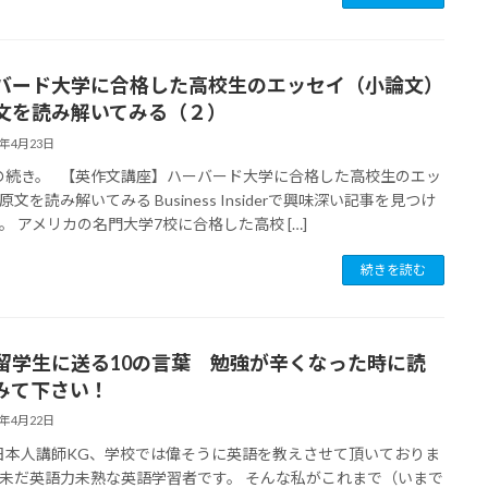
バード大学に合格した高校生のエッセイ（小論文）
文を読み解いてみる（２）
7年4月23日
続き。 【英作文講座】ハーバード大学に合格した高校生のエッ
文を読み解いてみる Business Insiderで興味深い記事を見つけ
。 アメリカの名門大学7校に合格した高校 […]
続きを読む
留学生に送る10の言葉 勉強が辛くなった時に読
みて下さい！
7年4月22日
本人講師KG、学校では偉そうに英語を教えさせて頂いておりま
未だ英語力未熟な英語学習者です。 そんな私がこれまで（いまで