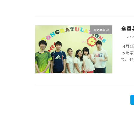
全員
超短期留学
201
4月1
った家
て、セ
投
稿
の