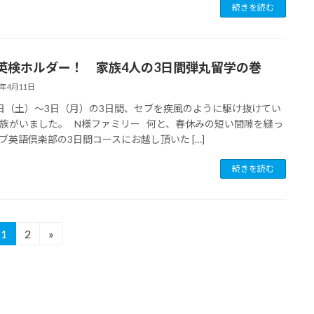
続きを読む
英検ホルダー！ 家族4人の3日間弾丸留学の巻
7年4月11日
日（土）〜3日（月）の3日間、セブを疾風のように駆け抜けてい
族がいました。 N様ファミリー 何と、春休みの短い間隙を縫っ
ブ英語倶楽部の3日間コースにお越し頂いた […]
続きを読む
1
2
»
固
固
定
定
ペ
ペ
ー
ー
ジ
ジ