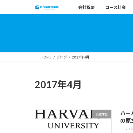
コ
ナ
会社概要
コース料金
ン
ビ
テ
ゲ
ン
ー
ツ
シ
へ
ョ
ス
ン
キ
に
HOME
ブログ
2017年4月
ッ
移
プ
動
2017年4月
ハー
英語学習
の原
201