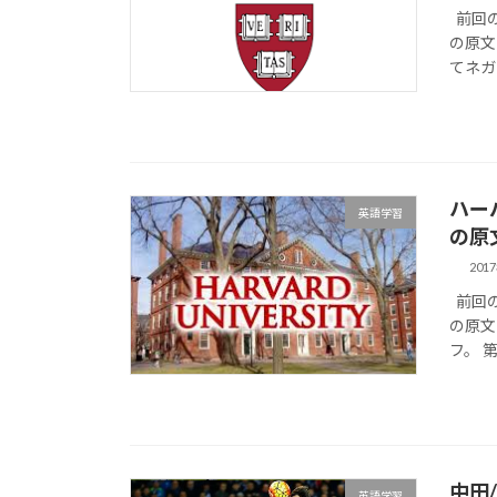
前回の
の原文
てネガ
ハー
英語学習
の原
201
前回の
の原文
フ。 
中田
英語学習