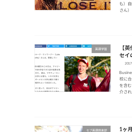
も）自
さん）に
【英
英語学習
セイ
201
Busi
校に合
を含む
介され 
1ヶ
セブ英語倶楽部