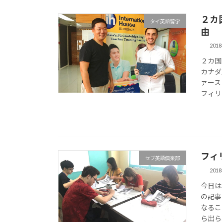
２カ
タイ英語留学
由
201
２カ国
カナダ
ァース
フィリ
フィ
セブ英語倶楽部
201
今日は
の記事
なるこ
ら出ら