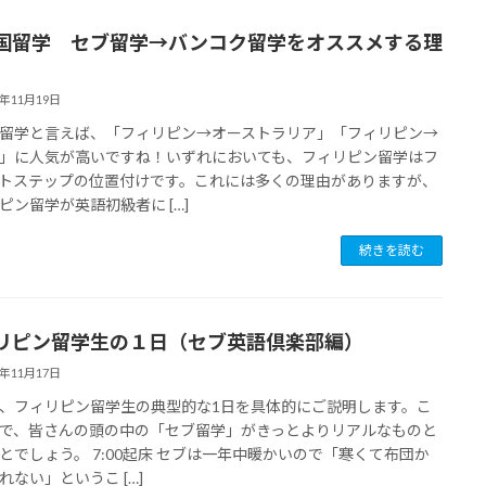
国留学 セブ留学→バンコク留学をオススメする理
8年11月19日
留学と言えば、「フィリピン→オーストラリア」「フィリピン→
」に人気が高いですね！いずれにおいても、フィリピン留学はフ
トステップの位置付けです。これには多くの理由がありますが、
ピン留学が英語初級者に […]
続きを読む
リピン留学生の１日（セブ英語倶楽部編）
8年11月17日
、フィリピン留学生の典型的な1日を具体的にご説明します。こ
で、皆さんの頭の中の「セブ留学」がきっとよりリアルなものと
とでしょう。 7:00起床 セブは一年中暖かいので「寒くて布団か
れない」というこ […]