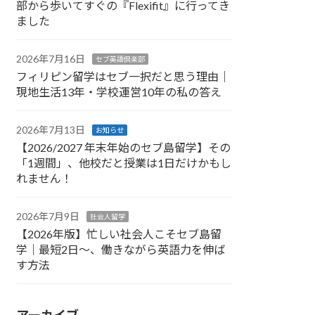
部から歩いてすぐの『Flexifit』に行ってき
ました
2026年7月16日
セブ英語倶楽部
フィリピン留学はセブ一択だと思う理由｜
現地生活13年・学校運営10年の私の答え
2026年7月13日
お知らせ
【2026/2027 年末年始のセブ島留学】その
「1週間」、他校だと授業は1日だけかもし
れません！
2026年7月9日
社会人留学
【2026年版】忙しい社会人こそセブ島留
学｜最短2日〜、働きながら英語力を伸ば
す方法
アーカイブ