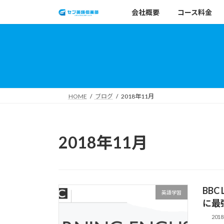
コ
ナ
会社概要
コース料金
ン
ビ
テ
ゲ
ン
ー
ツ
シ
へ
ョ
ス
ン
キ
に
HOME
ブログ
2018年11月
ッ
移
プ
動
2018年11月
BBC
英語学習
に最
201