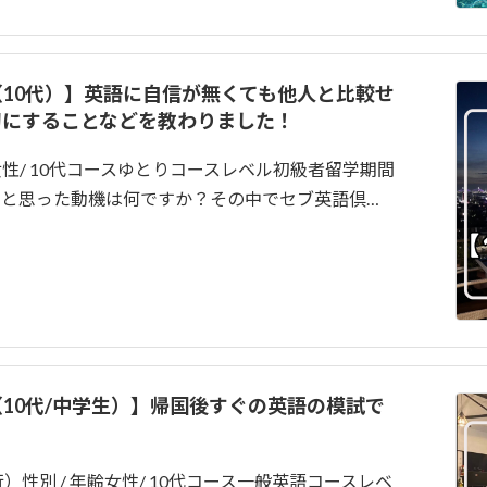
談（10代）】英語に自信が無くても他人と比較せ
切にすることなどを教わりました！
女性/ 10代コースゆとりコースレベル初級者留学期間
ようと思った動機は何ですか？その中でセブ英語倶…
談（10代/中学生）】帰国後すぐの英語の模試で
性別 / 年齢女性/ 10代コース一般英語コースレベ