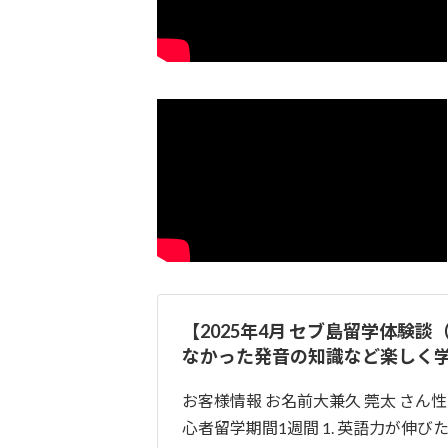
o
k
【2025年4月 セブ島留学体験
なかった発音の知識など楽しく
お客様情報 お名前大兼久 莞太 さん性
心者留学期間1週間 1. 英語力が伸