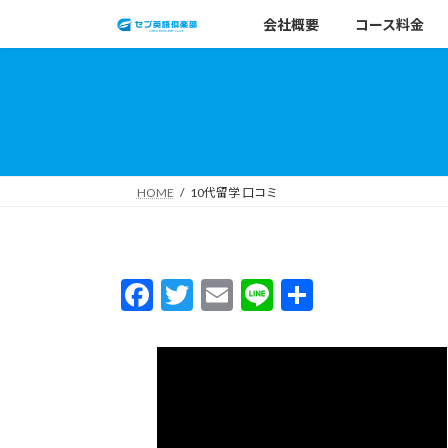
コ
ナ
会社概要
コース料金
ン
ビ
テ
ゲ
ン
ー
ツ
シ
へ
ョ
ス
ン
キ
に
HOME
10代留学 口コミ
ッ
移
プ
動
F
T
E
Li
共
ac
w
m
n
有
e
itt
ai
e
b
er
l
o