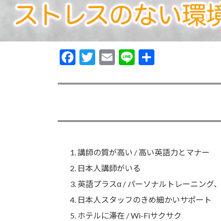
F
T
E
Li
共
ac
w
m
n
有
e
itt
ai
e
b
er
l
o
o
k
講師の質が高い / 高い英語力とマナー
日本人講師がいる
英語プラスα / パーソナルトレーニング
日本人スタッフのきめ細かいサポート
ホテルに滞在 / Wi-Fiサクサク