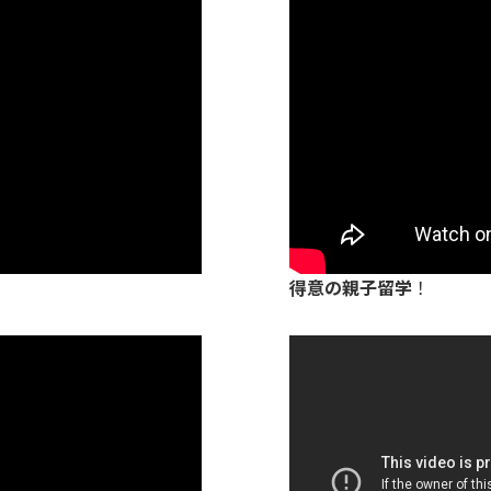
セ
リ
ン
グ
（
Z
O
O
M
）
ご
得意の親子留学
！
予
約
は
コ
チ
ラ
！