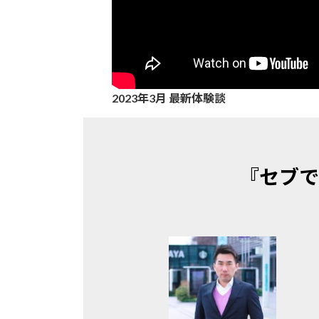
2023年3月 最新体験談
6
2
得
7
分
0
意
0
『セブで
で
2
の
代
セ
3
親
か
ブ
年
子
ら
英
3
留
英
語
月
学
語
倶
最
！
学
楽
新
習