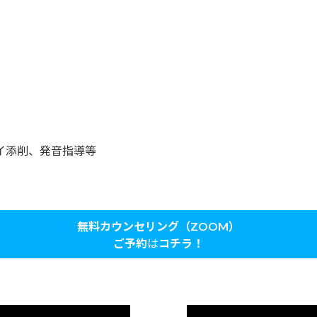
セイ添削、発音指導等
無料カウンセリング（ZOOM）
ご予約
は
コチラ！
無
料
カ
ウ
ン