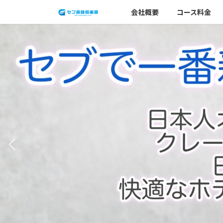
コ
ナ
会社概要
コース料金
ン
ビ
テ
ゲ
ン
ー
ツ
シ
へ
ョ
ス
ン
キ
に
ッ
移
プ
動