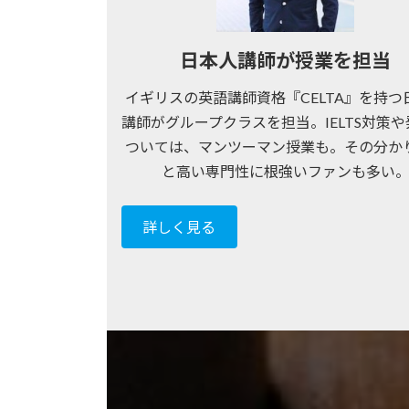
部
体
開
が
験
始
日本人講師が授業を担当
分
談
！
イギリスの英語講師資格『CELTA』を持つ
か
！
講師がグループクラスを担当。IELTS対策
る
ついては、マンツーマン授業も。その分か
と高い専門性に根強いファンも多い
！
詳しく見る