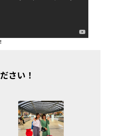
！
ださい！