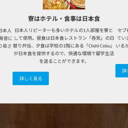
寮はホテル・食事は日本食
日本人リピーターも多いホテルの1人部屋を寮と
セブ
日本人
して使用。昼食は日本食レストラン「呑気」の日
てい
や発音に
替り弁当、夕食は学校の1階にある「Oishi Cebu」
いる
り易さ
が日本食を提供するので、快適な環境で留学生活
。
を送ることができます。
詳
詳しく見る