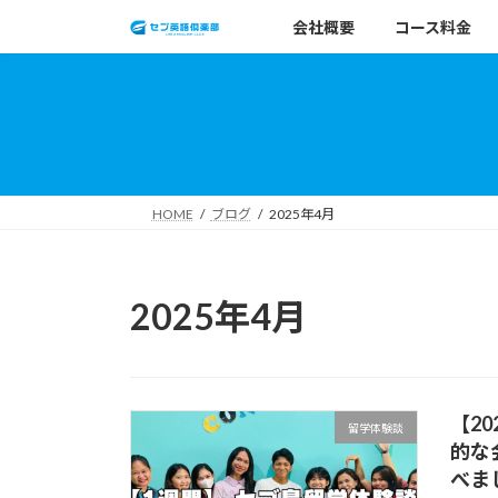
コ
ナ
会社概要
コース料金
ン
ビ
テ
ゲ
ン
ー
ツ
シ
へ
ョ
ス
ン
キ
に
HOME
ブログ
2025年4月
ッ
移
プ
動
2025年4月
【2
留学体験談
的な
べま