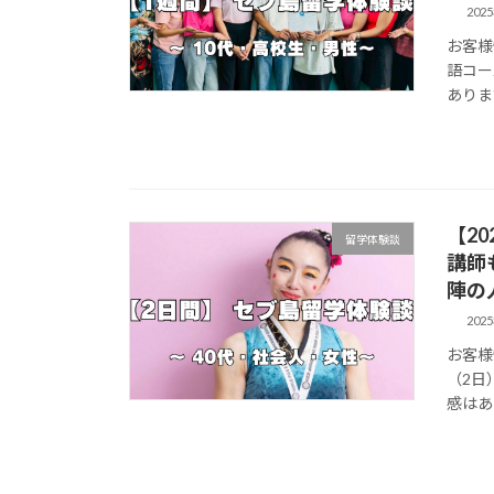
202
お客様情
語コー
ありま
【2
留学体験談
講師
陣の
202
お客様情
（2日
感はあ