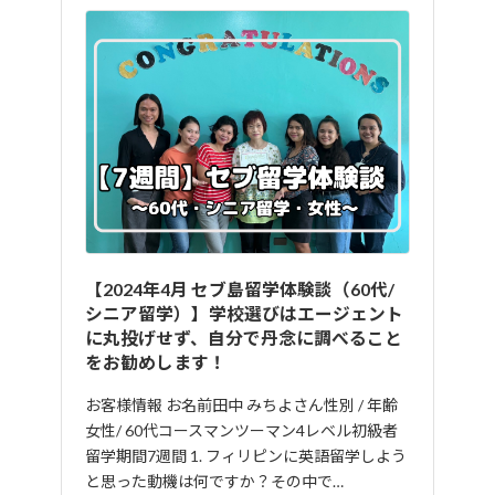
k
【2024年4月 セブ島留学体験談（60代/
シニア留学）】学校選びはエージェント
に丸投げせず、自分で丹念に調べること
をお勧めします！
お客様情報 お名前田中 みちよさん性別 / 年齢
女性/ 60代コースマンツーマン4レベル初級者
留学期間7週間 1. フィリピンに英語留学しよう
と思った動機は何ですか？その中で…