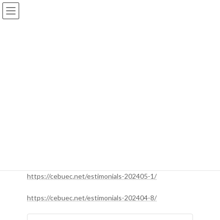
コ
ナ
ン
ビ
テ
ゲ
ン
ー
ツ
シ
へ
ョ
シニア留学 口コミ
ス
ン
キ
に
ッ
移
プ
動
HOME
シニア留学 口コミ
F
T
E
Li
共
ac
w
m
n
有
https://cebuec.net/estimonials-202408-1/
e
itt
ai
e
b
er
l
https://cebuec.net/estimonials-202405-1/
o
https://cebuec.net/estimonials-202404-8/
o