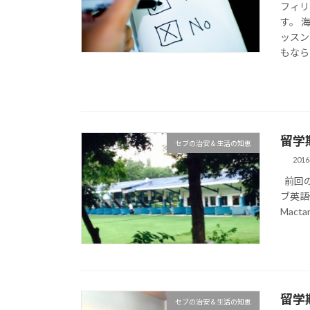
フィリ
す。 
ッスン
もなら
留学
セブの治安＆生活の知恵
201
前回の
ブ英語
Mactan
留学
セブの治安＆生活の知恵