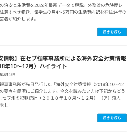
の治安と生活費を2026年最新データで解説。外務省の危険度レ
注意すべき犯罪、留学生の月4〜5万円の生活費内訳を在住14年の
営者が紹介します。
続きを読む
安情報】在セブ領事事務所による海外安全対策情報
18年10〜12月）ハイライト
9年3月25日
領事事務所が先日発行した『海外安全対策情報（2018年10〜12
の要点を簡潔にご紹介します。全文を読みたい方は下記からどう
１. セブ州の犯罪統計（２０１８年１０月～１２月） （ア）殺人
 […]
続きを読む