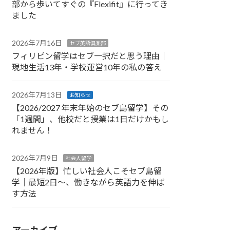
部から歩いてすぐの『Flexifit』に行ってき
ました
2026年7月16日
セブ英語倶楽部
フィリピン留学はセブ一択だと思う理由｜
現地生活13年・学校運営10年の私の答え
2026年7月13日
お知らせ
【2026/2027 年末年始のセブ島留学】その
「1週間」、他校だと授業は1日だけかもし
れません！
2026年7月9日
社会人留学
【2026年版】忙しい社会人こそセブ島留
学｜最短2日〜、働きながら英語力を伸ば
す方法
アーカイブ