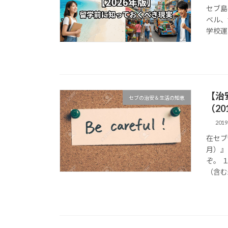
セブ島
ベル、
学校運
【治
セブの治安＆生活の知恵
（20
201
在セブ
月）』
ぞ。 
（含む未