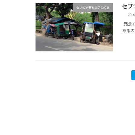
セブ
セブの治安＆生活の知恵
201
残念な
あるの
投
稿
の
ペ
ー
ジ