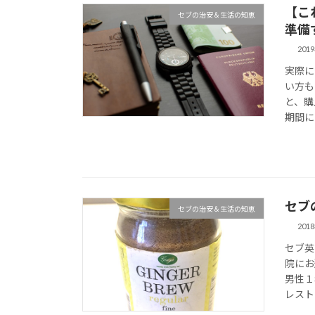
【こ
セブの治安＆生活の知恵
準備
201
実際に
い方も
と、購
期間に
セブ
セブの治安＆生活の知恵
201
セブ英
院にお
男性１
レスト