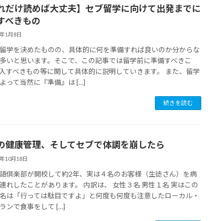
れだけ読めば大丈夫】セブ留学に向けて出発までに
すべきもの
9年1月8日
留学を決めたものの、具体的に何を準備すれば良いのか分からな
多いと思います。そこで、この記事では留学前に準備すべきこ
入すべきもの等に関して具体的に説明していきます。 また、留学
よって当然に『準備』は […]
続きを読む
の健康管理、そしてセブで体調を崩したら
8年10月18日
語倶楽部が開校して約2年、実は４名のお客様（生徒さん）を病
連れしたことがあります。 内訳は、 女性３名 男性１名 実はこの
名は「行っては駄目ですよ」と何度も何度も注意したローカル・
ランで食事をして […]