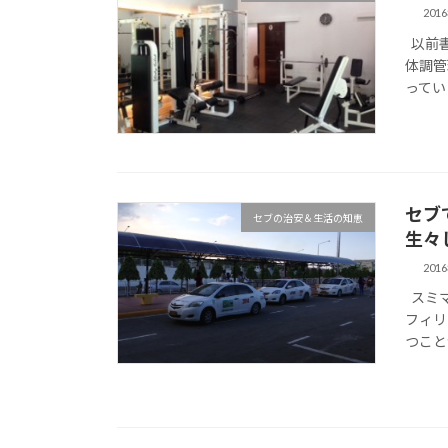
201
以前書
体調管
ってい
セブ
セブの治安＆生活の知恵
生々
201
スミマ
フィリ
つこと