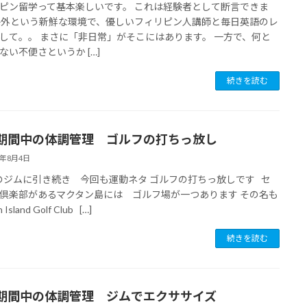
ピン留学って基本楽しいです。 これは経験者として断言できま
海外という新鮮な環境で、優しいフィリピン人講師と毎日英語のレ
して。。 まさに「非日常」がそこにはあります。 一方で、何と
ない不便さというか […]
続きを読む
期間中の体調管理 ゴルフの打ちっ放し
6年8月4日
ジムに引き続き 今回も運動ネタ ゴルフの打ちっ放しです セ
倶楽部があるマクタン島には ゴルフ場が一つあります その名も
 Island Golf Club […]
続きを読む
期間中の体調管理 ジムでエクササイズ