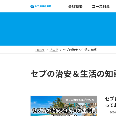
コ
ナ
会社概要
コース料金
ン
ビ
テ
ゲ
ン
ー
ツ
シ
へ
ョ
ス
ン
キ
に
HOME
ブログ
セブの治安＆生活の知恵
ッ
移
プ
動
セブの治安＆生活の知
セブ
セブの治安＆生活の知恵
って
202