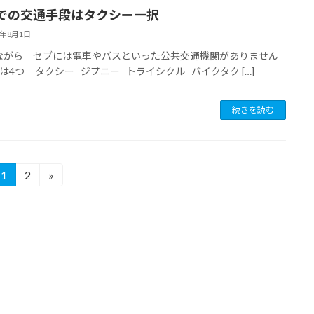
での交通手段はタクシー一択
6年8月1日
がら セブには電車やバスといった公共交通機関がありません
は4つ タクシー ジプニー トライシクル バイクタク […]
続きを読む
1
2
»
固
固
定
定
ペ
ペ
ー
ー
ジ
ジ