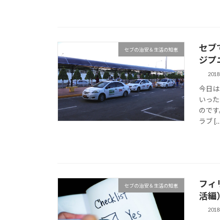
セブで
セブの治安＆生活の知恵
ジプ
201
今日は
いった
のです。
ラブ […
フィ
セブの治安＆生活の知恵
活編
201