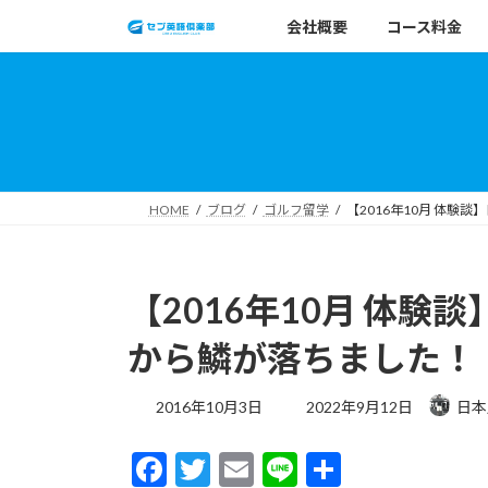
コ
ナ
会社概要
コース料金
ン
ビ
テ
ゲ
ン
ー
ツ
シ
へ
ョ
ス
ン
キ
に
HOME
ブログ
ゴルフ留学
【2016年10月 体験
ッ
移
プ
動
【2016年10月 体験
から鱗が落ちました！
最
2016年10月3日
2022年9月12日
日本
終
更
F
T
E
Li
共
新