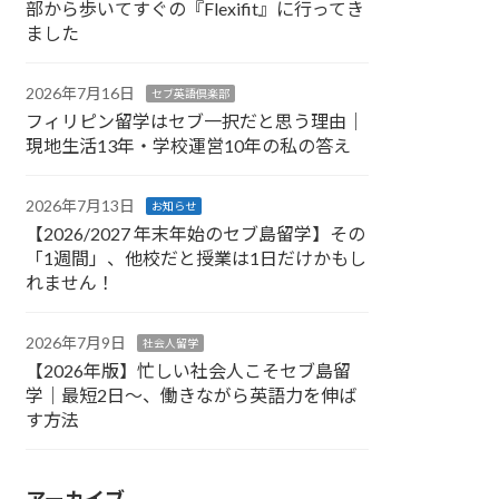
部から歩いてすぐの『Flexifit』に行ってき
ました
2026年7月16日
セブ英語倶楽部
フィリピン留学はセブ一択だと思う理由｜
現地生活13年・学校運営10年の私の答え
2026年7月13日
お知らせ
【2026/2027 年末年始のセブ島留学】その
「1週間」、他校だと授業は1日だけかもし
れません！
2026年7月9日
社会人留学
【2026年版】忙しい社会人こそセブ島留
学｜最短2日〜、働きながら英語力を伸ば
す方法
アーカイブ