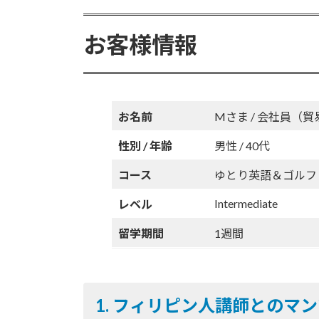
日
ac
w
m
n
有
時
e
itt
ai
e
:
お客様情報
b
er
l
o
o
お名前
Mさま / 会社員（
k
性別 / 年齢
男性 / 40代
コース
ゆとり英語＆ゴルフ / Rela
Intermediate
レベル
留学期間
1週間
1.
フィリピン人講師とのマン