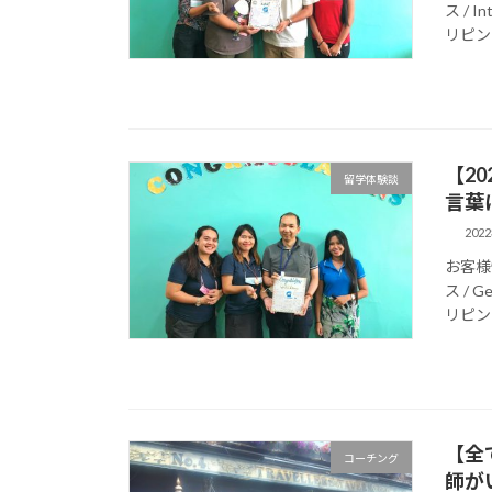
ス / I
リピン
【2
留学体験談
言葉
202
お客様情
ス / G
リピン
【全
コーチング
師が