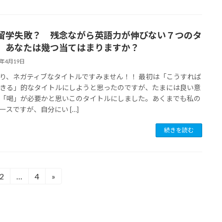
留学失敗？ 残念ながら英語力が伸びない７つのタ
 あなたは幾つ当てはまりますか？
8年4月19日
り、ネガティブなタイトルですみません！！ 最初は「こうすれば
きる」的なタイトルにしようと思ったのですが、たまには良い意
「喝」が必要かと思いこのタイトルにしました。あくまでも私の
ースですが、自分にい […]
続きを読む
2
…
4
»
固
固
定
定
ペ
ペ
ー
ー