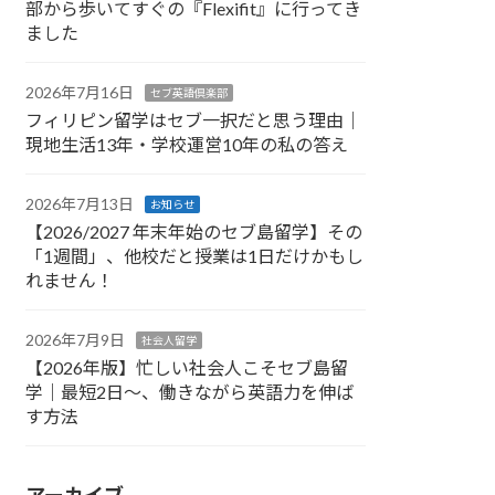
部から歩いてすぐの『Flexifit』に行ってき
ました
2026年7月16日
セブ英語倶楽部
フィリピン留学はセブ一択だと思う理由｜
現地生活13年・学校運営10年の私の答え
2026年7月13日
お知らせ
【2026/2027 年末年始のセブ島留学】その
「1週間」、他校だと授業は1日だけかもし
れません！
2026年7月9日
社会人留学
【2026年版】忙しい社会人こそセブ島留
学｜最短2日〜、働きながら英語力を伸ば
す方法
アーカイブ