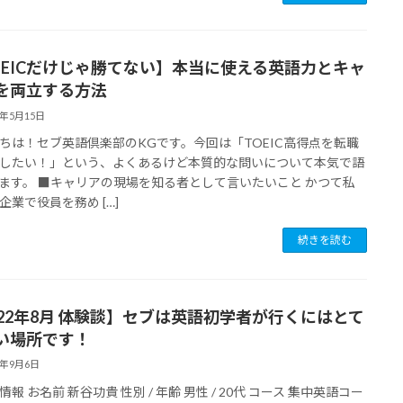
OEICだけじゃ勝てない】本当に使える英語力とキャ
を両立する方法
5年5月15日
ちは！セブ英語倶楽部のKGです。今回は「TOEIC高得点を転職
したい！」という、よくあるけど本質的な問いについて本気で語
ます。 ■キャリアの現場を知る者として言いたいこと かつて私
企業で役員を務め […]
続きを読む
022年8月 体験談】セブは英語初学者が行くにはとて
い場所です！
2年9月6日
報 お名前 新谷功貴 性別 / 年齢 男性 / 20代 コース 集中英語コー