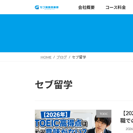
コ
ナ
会社概要
コース料金
ン
ビ
テ
ゲ
ン
ー
ツ
シ
へ
ョ
ス
ン
キ
に
HOME
ブログ
セブ留学
ッ
移
プ
動
セブ留学
【2
TOEIC
職で
202