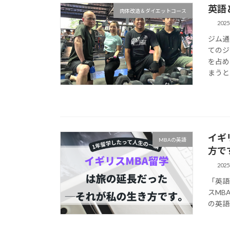
英語
肉体改造＆ダイエットコース
202
ジム通
てのジ
を占め
まうと
イギ
MBAの英語
方で
202
「英語
スMB
の英語