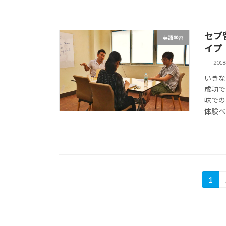
セブ
英語学習
イプ
201
いきな
成功で
味での
体験ベ
投
1
固
定
稿
ペ
の
ー