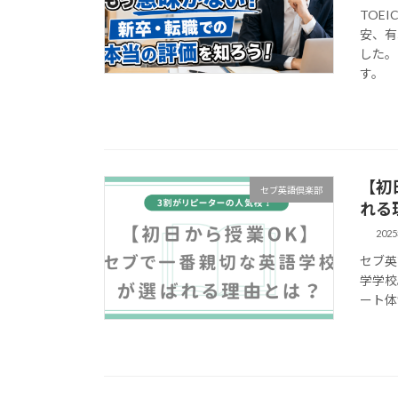
TOE
安、有
した。
す。
【初
セブ英語倶楽部
れる
202
セブ英
学学校
ート体