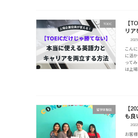
【T
TOEIC
リア
202
こんに
に活か
ってみ
は上場
【2
留学体験談
も良
202
お客様情