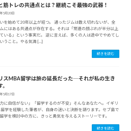
と筋トレの共通点とは？継続こそ最強の武器！
5年5月20日
いを始めて20年以上が経つ。 通ったジムは数え切れないが、全
ムにはある共通点が存在する。それは「常連の顔ぶれが半分以上
ている」という事実だ。 逆に言えば、多くの人は途中でやめてし
いうこと。やる気満 […]
続きを読む
リスMBA留学は旅の延長だった─それが私の生き
す。
5年5月17日
力に自信がない」「留学するのが不安」そんなあなたへ。イギリ
A留学を経験した筆者が、自身の迷いと決断を語ります。セブ島で
留学を検討中の方に、きっと勇気を与えるストーリーです。
続きを読む