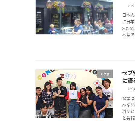
202
日本人
に日本
201
本語で
セブ
セブ島
に語
201
なぜセ
んな語
滔々と
と英語