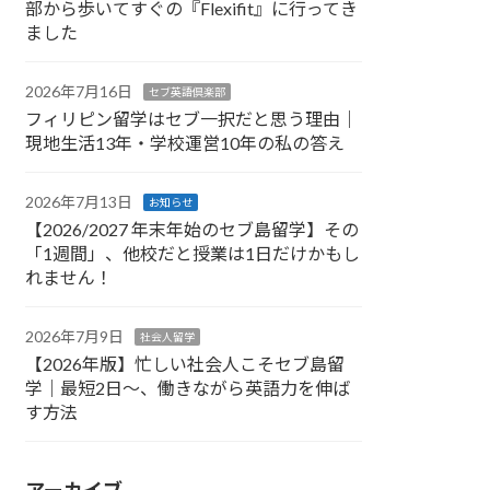
部から歩いてすぐの『Flexifit』に行ってき
ました
2026年7月16日
セブ英語倶楽部
フィリピン留学はセブ一択だと思う理由｜
現地生活13年・学校運営10年の私の答え
2026年7月13日
お知らせ
【2026/2027 年末年始のセブ島留学】その
「1週間」、他校だと授業は1日だけかもし
れません！
2026年7月9日
社会人留学
【2026年版】忙しい社会人こそセブ島留
学｜最短2日〜、働きながら英語力を伸ば
す方法
アーカイブ