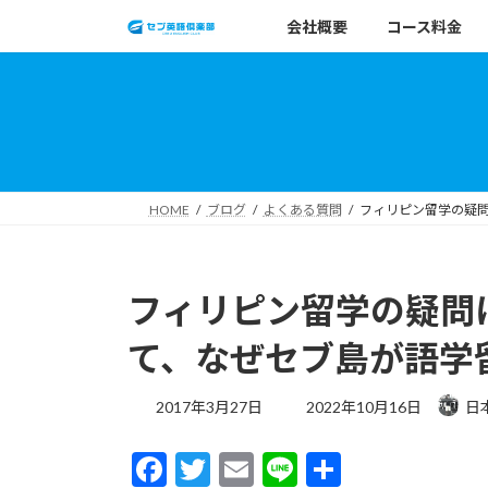
コ
ナ
会社概要
コース料金
ン
ビ
テ
ゲ
ン
ー
ツ
シ
へ
ョ
ス
ン
キ
に
HOME
ブログ
よくある質問
フィリピン留学の疑
ッ
移
プ
動
フィリピン留学の疑問
て、なぜセブ島が語学
最
2017年3月27日
2022年10月16日
日
終
更
F
T
E
Li
共
新