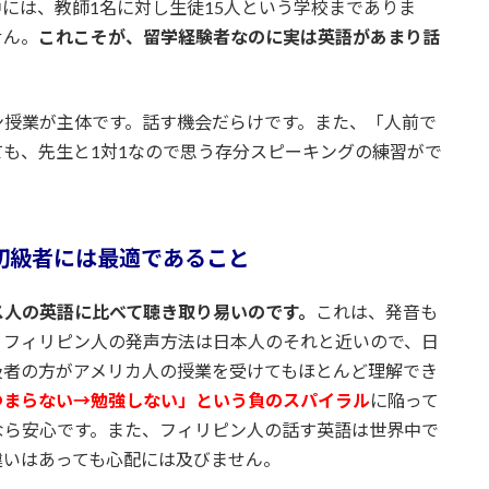
には、教師1名に対し生徒15人という学校までありま
せん。
これこそが、留学経験者なのに実は英語があまり話
ン授業が主体です。話す機会だらけです。また、「人前で
も、先生と1対1なので思う存分スピーキングの練習がで
初級者には最適であること
ス人の英語に比べて聴き取り易いのです。
これは、発音も
。フィリピン人の発声方法は日本人のそれと近いので、日
級者の方がアメリカ人の授業を受けてもほとんど理解でき
つまらない→勉強しない」という負のスパイラル
に陥って
なら安心です。また、フィリピン人の話す英語は世界中で
違いはあっても心配には及びません。