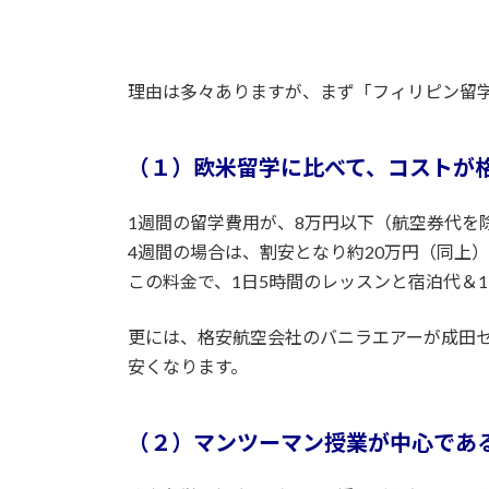
日
ac
w
m
n
有
時
e
itt
ai
e
:
b
er
l
理由は多々ありますが、まず「フィリピン留
o
o
（１）欧米留学に比べて、コストが
k
1週間の留学費用が、8万円以下（航空券代を
4週間の場合は、割安となり約20万円（同上
この料金で、1日5時間のレッスンと宿泊代＆
更には、格安航空会社のバニラエアーが成田
安くなります。
（２）マンツーマン授業が中心であ