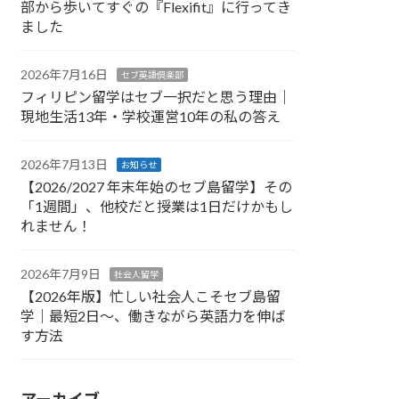
部から歩いてすぐの『Flexifit』に行ってき
ました
2026年7月16日
セブ英語倶楽部
フィリピン留学はセブ一択だと思う理由｜
現地生活13年・学校運営10年の私の答え
2026年7月13日
お知らせ
【2026/2027 年末年始のセブ島留学】その
「1週間」、他校だと授業は1日だけかもし
れません！
2026年7月9日
社会人留学
【2026年版】忙しい社会人こそセブ島留
学｜最短2日〜、働きながら英語力を伸ば
す方法
アーカイブ