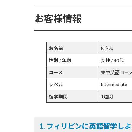
日
ac
w
m
n
有
時
e
itt
ai
e
:
お客様情報
b
er
l
o
o
お名前
Kさん
k
性別 / 年齢
女性 / 40代
コース
集中英語コース / I
Intermediate
レベル
留学期間
1週間
1.
フィリピンに英語留学しよ