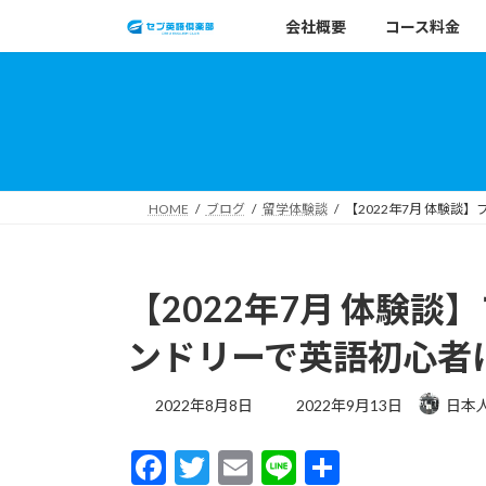
コ
ナ
会社概要
コース料金
ン
ビ
テ
ゲ
ン
ー
ツ
シ
へ
ョ
ス
ン
キ
に
HOME
ブログ
留学体験談
【2022年7月 体験
ッ
移
プ
動
【2022年7月 体験
ンドリーで英語初心者
最
2022年8月8日
2022年9月13日
日本
終
更
F
T
E
Li
共
新