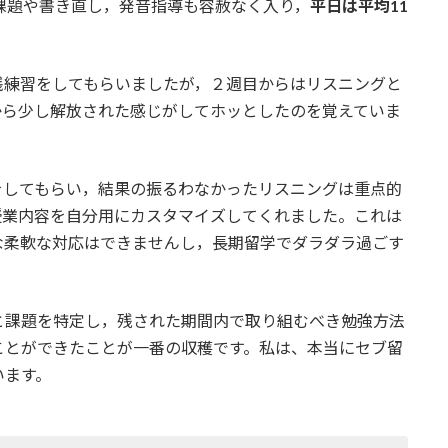
課題や書き直し，発音指導も容赦なく入り，
平日は平均11
践練習をしてもらいましたが，２週目からはリスニングと
から少し解放された感じがしてホッとしたのを覚えていま
ックをしてもらい，結果の振るわなかったリスニングは重点的
授業内容を自分用にカスタマイズしてくれました。これは
な柔軟な対応はできませんし，長期留学でダラダラ過ごす
と課題を特定し，残された期間内で取り組むべき勉強方法
ことができたことが一番の収穫です。私は、本当にセブ留
います。