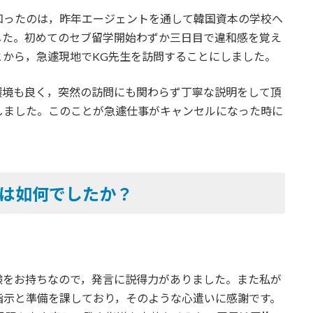
知ったのは，昨年エージェントを通して韓国資本の学校へ
した。初めてのセブ留学開始わずか三日目で違和感を覚え
とから，急遽現地でKG先生を訪問することにしました。
環境も良く，突然の訪問にも関わらず丁寧な説明をして頂
しました。このことが急遽仕事がキャンセルになった時に
ンは如何でしたか？
経験をお持ちなので，発言に説得力がありました。また私が
指示と準備を課しており，そのような心遣いに感謝です。