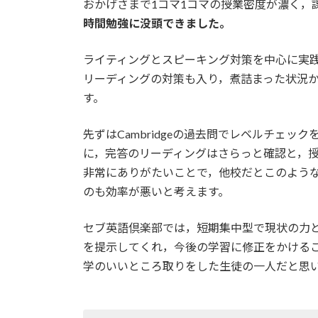
おかげさまで1コマ1コマの授業密度が濃く，
時間勉強に没頭できました。
ライティングとスピーキング対策を中心に実
リーディングの対策も入り，煮詰まった状況
す。
先ずはCambridgeの過去問でレベルチェ
に，完答のリーディングはさらっと確認と，
非常にありがたいことで，他校だとこのよう
のも効率が悪いと考えます。
セブ英語倶楽部では，短期集中型で現状の力
を提示してくれ，今後の学習に修正をかける
学のいいところ取りをした生徒の一人だと思