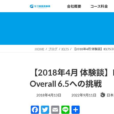
コ
ナ
会社概要
コース料金
ン
ビ
テ
ゲ
ン
ー
ツ
シ
へ
ョ
ス
ン
キ
に
HOME
ブログ
IELTS
【2018年4月 体験談】IELTS
ッ
移
プ
動
【2018年4月 体験談】
Overall 6.5への挑戦
最
2018年4月13日
2022年9月11日
日本
終
更
F
T
E
Li
共
新