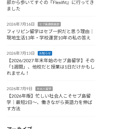
部から歩いてすぐの『Flexifit』に行ってき
ました
2026年7月16日
セブ英語倶楽部
フィリピン留学はセブ一択だと思う理由｜
現地生活13年・学校運営10年の私の答え
2026年7月13日
お知らせ
【2026/2027 年末年始のセブ島留学】その
「1週間」、他校だと授業は1日だけかもし
れません！
2026年7月9日
社会人留学
【2026年版】忙しい社会人こそセブ島留
学｜最短2日〜、働きながら英語力を伸ば
す方法
アーカイブ