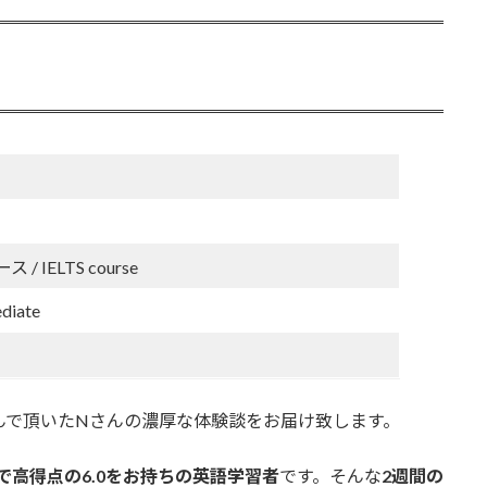
/ IELTS course
ediate
んで頂いたNさんの濃厚な体験談をお届け致します。
アで高得点の6.0をお持ちの英語学習者
です。そんな
2週間の