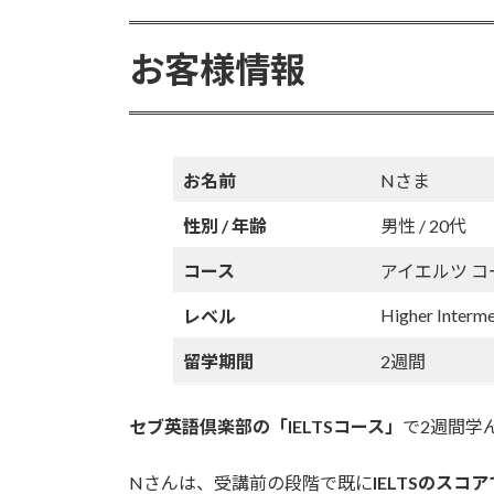
日
ac
w
m
n
有
時
e
itt
ai
e
:
お客様情報
b
er
l
o
o
お名前
Nさま
k
性別 / 年齢
男性 / 20代
コース
アイエルツ コース 
Higher Interm
レベル
留学期間
2週間
セブ英語倶楽部の「IELTSコース」
で2週間学
Nさんは、受講前の段階で既に
IELTSのスコ