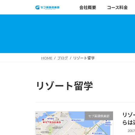
コ
ナ
会社概要
コース料金
ン
ビ
テ
ゲ
ン
ー
ツ
シ
へ
ョ
ス
ン
キ
に
HOME
ブログ
リゾート留学
ッ
移
プ
動
リゾート留学
リゾ
セブ英語倶楽部
らは
201