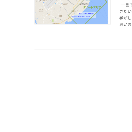
一言で
きたい
学がし
思います