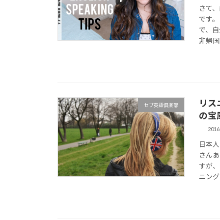
さて、
です。
で、自
非帰国
リス
セブ英語倶楽部
の宝
201
日本人
さんあ
すが、
ニング