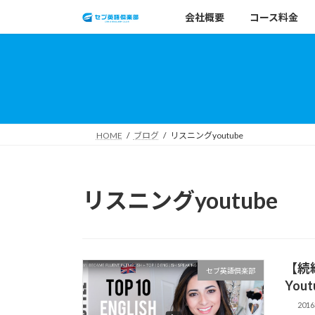
コ
ナ
会社概要
コース料金
ン
ビ
テ
ゲ
ン
ー
ツ
シ
へ
ョ
ス
ン
キ
に
HOME
ブログ
リスニングyoutube
ッ
移
プ
動
リスニングyoutube
【続
セブ英語倶楽部
You
201