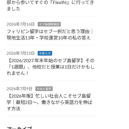
部から歩いてすぐの『Flexifit』に行ってき
ました
2026年7月16日
セブ英語倶楽部
フィリピン留学はセブ一択だと思う理由｜
現地生活13年・学校運営10年の私の答え
2026年7月13日
お知らせ
【2026/2027 年末年始のセブ島留学】その
「1週間」、他校だと授業は1日だけかもし
れません！
2026年7月9日
社会人留学
【2026年版】忙しい社会人こそセブ島留
学｜最短2日〜、働きながら英語力を伸ば
す方法
アーカイブ