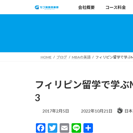
コ
ナ
会社概要
コース料金
ン
ビ
テ
ゲ
ン
ー
ツ
シ
へ
ョ
ス
ン
キ
に
HOME
ブログ
MBAの英語
フィリピン留学で学ぶMBA
ッ
移
プ
動
フィリピン留学で学ぶMBA
3
最
2017年2月5日
2022年10月21日
日本
終
更
F
T
E
Li
共
新