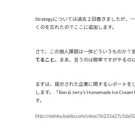
日
ac
w
m
n
有
時
e
itt
ai
e
:
Strategyについては過去２回書きましたが、一番大切
b
er
l
くのを忘れたのでここに追加します。
o
o
k
さて、この個人課題は一体どういうものか？
てること
。まあ、言うのは簡単ですがやるの
まずは、提示された企業に関するレポートを
します。「Ben & Jerry’s Homemade Ice Crea
す。
http://wenku.baidu.com/view/5b215a27c5da5