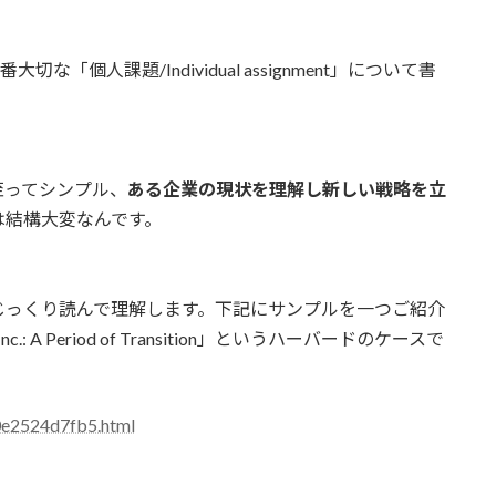
な「個人課題/Individual assignment」について書
至ってシンプル、
ある企業の現状を理解し新しい戦略を立
は結構大変なんです。
じっくり読んで理解します。下記にサンプルを一つご紹介
m Inc.: A Period of Transition」というハーバードのケースで
0e2524d7fb5.html