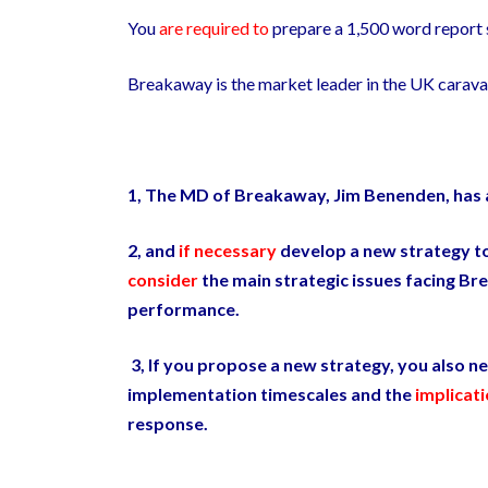
You
are required to
prepare a 1,500 word report 
Breakaway is the market leader in the UK carava
1,
The MD of Breakaway, Jim Benenden, has 
2,
and
if necessary
develop a new strategy t
consider
the main strategic issues facing Br
performance.
3,
If you propose a new strategy
,
you also n
implementation timescales and the
implicat
response.