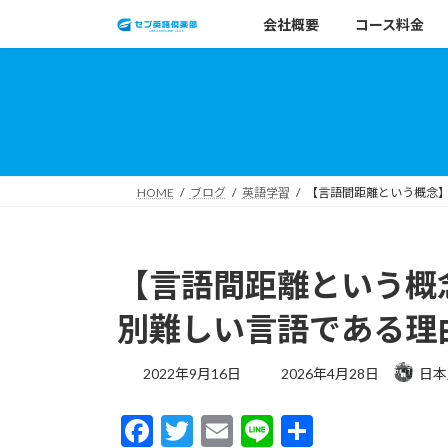
コ
ナ
会社概要
コース料金
ン
ビ
テ
ゲ
ン
ー
ツ
シ
へ
ョ
ス
ン
キ
に
HOME
ブログ
英語学習
【言語間距離という概念
ッ
移
プ
動
【言語間距離という概
別難しい言語である理
最
2022年9月16日
2026年4月28日
日本
終
更
F
T
E
Li
共
新