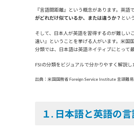
日
ac
w
m
n
有
時
『言語間距離』という概念があります。英語で言うと、L
e
itt
ai
e
:
がどれだけ似ているか、または違うか？
とい
b
er
l
o
そして、日本人が英語を習得するのが難しい
o
遠い』ということを挙げる人がいます。米国国務省FSI（F
分類では、日本語は英語ネイティブにとって最
k
FSIの分類をビジュアルで分かりやすく解説し
出典：米国国務省 Foreign Service Institute 言語
１. 日本語と英語の