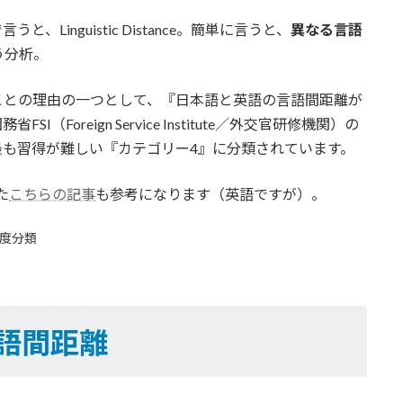
inguistic Distance。簡単に言うと、
異なる言語
う分析。
ことの理由の一つとして、『日本語と英語の言語間距離が
oreign Service Institute／外交官研修機関）の
も習得が難しい『カテゴリー4』に分類されています。
た
こちらの記事
も参考になります（英語ですが）。
難易度分類
言語間距離