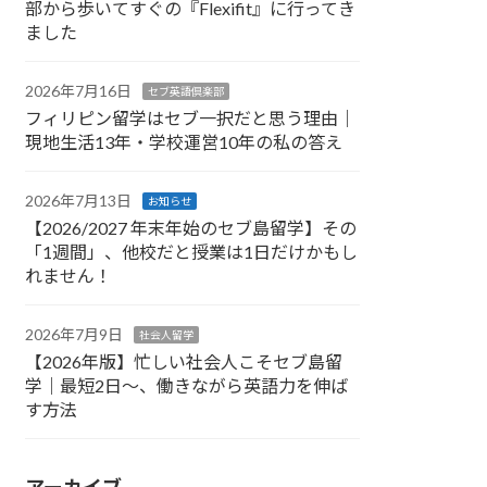
部から歩いてすぐの『Flexifit』に行ってき
ました
2026年7月16日
セブ英語倶楽部
フィリピン留学はセブ一択だと思う理由｜
現地生活13年・学校運営10年の私の答え
2026年7月13日
お知らせ
【2026/2027 年末年始のセブ島留学】その
「1週間」、他校だと授業は1日だけかもし
れません！
2026年7月9日
社会人留学
【2026年版】忙しい社会人こそセブ島留
学｜最短2日〜、働きながら英語力を伸ば
す方法
アーカイブ