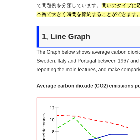
e
itt
ai
e
て問題例を分類しています。
問いのタイプに
b
er
l
本番で大きく時間を節約することができます
o
o
1, Line Graph
k
The Graph below shows average carbon dioxid
Sweden, Italy and Portugal between 1967 and 
reporting the main features, and make compari
Average carbon dioxide (CO2) emissions pe