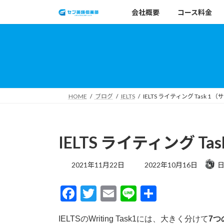
コ
ナ
会社概要
コース料金
ン
ビ
テ
ゲ
ン
ー
ツ
シ
へ
ョ
ス
ン
キ
に
HOME
ブログ
IELTS
IELTS ライティング Task 1
ッ
移
プ
動
IELTS ライティング T
最
2021年11月22日
2022年10月16日
日
終
更
F
T
E
Li
共
新
日
ac
w
m
n
有
時
IELTSのWriting Task1には、大きく分けて
7つ
: