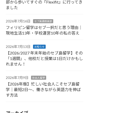
部から歩いてすぐの『Flexifit』に行ってき
ました
2026年7月16日
セブ英語倶楽部
フィリピン留学はセブ一択だと思う理由｜
現地生活13年・学校運営10年の私の答え
2026年7月13日
お知らせ
【2026/2027 年末年始のセブ島留学】その
「1週間」、他校だと授業は1日だけかもし
れません！
2026年7月9日
社会人留学
【2026年版】忙しい社会人こそセブ島留
学｜最短2日〜、働きながら英語力を伸ば
す方法
アーカイブ