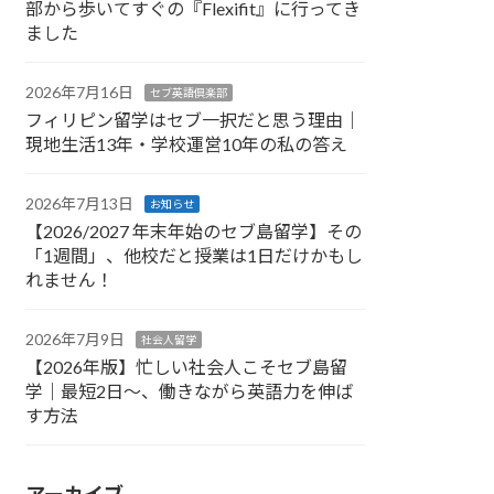
部から歩いてすぐの『Flexifit』に行ってき
ました
2026年7月16日
セブ英語倶楽部
フィリピン留学はセブ一択だと思う理由｜
現地生活13年・学校運営10年の私の答え
2026年7月13日
お知らせ
【2026/2027 年末年始のセブ島留学】その
「1週間」、他校だと授業は1日だけかもし
れません！
2026年7月9日
社会人留学
【2026年版】忙しい社会人こそセブ島留
学｜最短2日〜、働きながら英語力を伸ば
す方法
アーカイブ