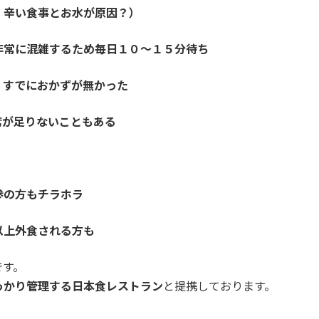
、辛い食事とお水が原因？）
非常に混雑するため毎日１０〜１５分待ち
、すでにおかずが無かった
席が足りないこともある
参の方もチラホラ
以上外食される方も
です。
っかり管理する日本食レストラン
と提携しております。