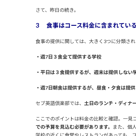
日
ac
w
m
n
有
時
さて、昨日の続き。
e
itt
ai
e
:
b
er
l
3 食事はコース料金に含まれてい
o
o
食事の提供に関しては、大きく3つに分類され
k
・週7日３食全て提供する学校
・平日は３食提供するが、週末は提供しない
・週7日朝食は提供するが、昼食・夕食は提供
セブ英語倶楽部では、
土日のランチ・ディナ
ここでのポイントは料金の比較と確認。一見
での予算を見込む必要があります。
また、個
学校の近くに食堂やレストランがあっても、