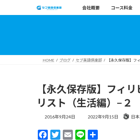
コ
ナ
会社概要
コース料金
ン
ビ
テ
ゲ
ン
ー
ツ
シ
へ
ョ
ス
ン
キ
に
HOME
ブログ
セブ英語倶楽部
【永久保存版】フ
ッ
移
プ
動
【永久保存版】フィリ
リスト（生活編）−２
最
2016年9月24日
2022年9月15日
日本
終
更
F
T
E
Li
共
新