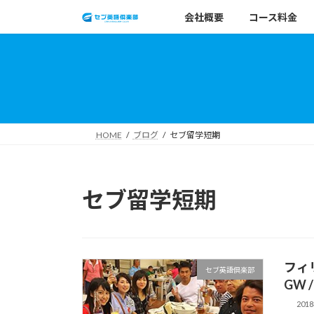
コ
ナ
会社概要
コース料金
ン
ビ
テ
ゲ
ン
ー
ツ
シ
へ
ョ
ス
ン
キ
に
HOME
ブログ
セブ留学短期
ッ
移
プ
動
セブ留学短期
フィ
セブ英語倶楽部
GW 
201