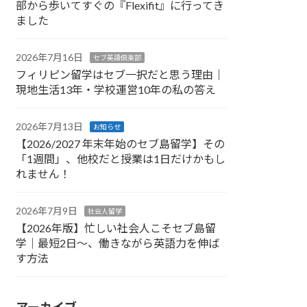
部から歩いてすぐの『Flexifit』に行ってき
ました
2026年7月16日
セブ英語倶楽部
フィリピン留学はセブ一択だと思う理由｜
現地生活13年・学校運営10年の私の答え
2026年7月13日
お知らせ
【2026/2027 年末年始のセブ島留学】その
「1週間」、他校だと授業は1日だけかもし
れません！
2026年7月9日
社会人留学
【2026年版】忙しい社会人こそセブ島留
学｜最短2日〜、働きながら英語力を伸ば
す方法
アーカイブ