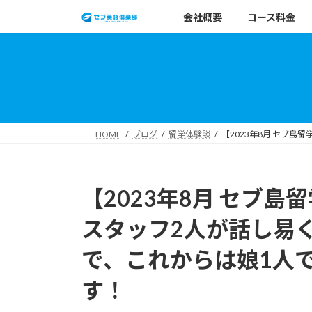
コ
ナ
会社概要
コース料金
ン
ビ
テ
ゲ
ン
ー
ツ
シ
へ
ョ
ス
ン
キ
に
HOME
ブログ
留学体験談
【2023年8月 セブ
ッ
移
プ
動
【2023年8月 セブ島
スタッフ2人が話し易
で、これからは娘1人
す！