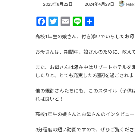
最
2023年8月22日
2024年4月29日
Hi
終
更
F
T
E
Li
共
新
日
ac
w
m
n
有
時
高校1年生の娘さん、付き添いでいらしたお母
e
itt
ai
e
:
b
er
l
お母さんは、期間中、娘さんのために、敢え
o
o
また、お母さんは滞在中はリゾートホテルを
したりと、とても充実した2週間を過ごされま
k
他の親御さんたちにも、このスタイル（子供
れば良いと！
高校1年生の娘さんとお母さんのインタビュ
3分程度の短い動画ですので、ぜひご覧くださ