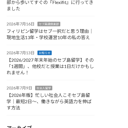
部から歩いてすぐの『Flexifit』に行ってき
ました
2026年7月16日
セブ英語倶楽部
フィリピン留学はセブ一択だと思う理由｜
現地生活13年・学校運営10年の私の答え
2026年7月13日
お知らせ
【2026/2027 年末年始のセブ島留学】その
「1週間」、他校だと授業は1日だけかもし
れません！
2026年7月9日
社会人留学
【2026年版】忙しい社会人こそセブ島留
学｜最短2日〜、働きながら英語力を伸ば
す方法
アーカイブ