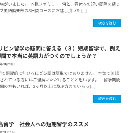
族がいました。 N様ファミリー 何と、春休みの短い間隙を縫っ
ブ英語倶楽部の3日間コースにお越し頂いた […]
続きを読む
リピン留学の疑問に答える（３）短期留学で、例え
週間で本当に英語力がつくのでしょうか？
7年3月28日
で飛躍的に伸びるほど英語は簡単ではありません。 本気で英語
されている方にはご理解いただけることと思います。 留学期間
間の方もいれば、3ヶ月以上に及ぶ方までいらっ […]
続きを読む
島留学 社会人への短期留学のススメ
7年2月11日