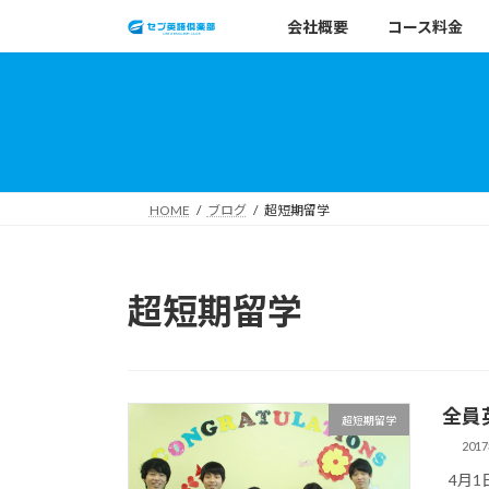
コ
ナ
会社概要
コース料金
ン
ビ
テ
ゲ
ン
ー
ツ
シ
へ
ョ
ス
ン
キ
に
HOME
ブログ
超短期留学
ッ
移
プ
動
超短期留学
全員
超短期留学
201
4月1