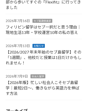
部から歩いてすぐの『Flexifit』に行ってき
ました
2026年7月16日
セブ英語倶楽部
フィリピン留学はセブ一択だと思う理由｜
現地生活13年・学校運営10年の私の答え
2026年7月13日
お知らせ
【2026/2027 年末年始のセブ島留学】その
「1週間」、他校だと授業は1日だけかもし
れません！
2026年7月9日
社会人留学
【2026年版】忙しい社会人こそセブ島留
学｜最短2日〜、働きながら英語力を伸ば
す方法
アーカイブ