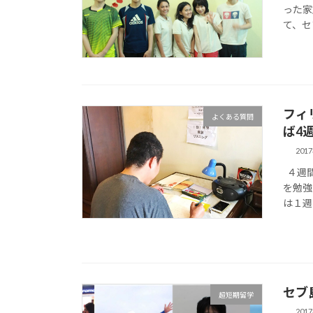
った家
て、セ
フィ
よくある質問
ば4
201
４週間
を勉強
は１週
セブ
超短期留学
201