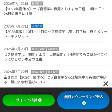
2026年7月31日
親子留学
【2027年春休み】セブ島留学の費用とおすすめ日程｜3月25日・
26日の祝日に注意
2026年7月29日
お知らせ
【2026年版】10月・11月のセブ島留学は狙い目？秋に行くメリッ
ト・デメリット
2026年7月23日
社会人留学
英語学習
セブ島留学は「期間」より「目標設定」｜4週間でも英語がペラペ
ラにならない本当の理由
2026年7月22日
社会人留学
親子留学
空きあり【2026年夏休み】セブ島留学なら短期集中で英語が伸び
る！理由と学校選びのコツ
2026年7月21日
セブ英語倶楽部
無料カウンセリング申込
ラインで相談
学校の目の前に新しいジム！セブ英語倶楽部から歩いてすぐの
『Flexifit』に行ってきました