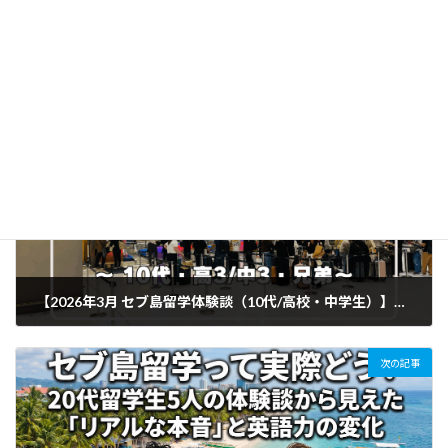
Post Views:
441
お知らせ
カテゴリー
前の記事
【2026年3月 セブ島留学体験談（10代/高校・中学生）】寝言まで英語に！そして「他国にも行きたい」と言うまでに成長した兄弟の記録
2026年3月5日
次の記事