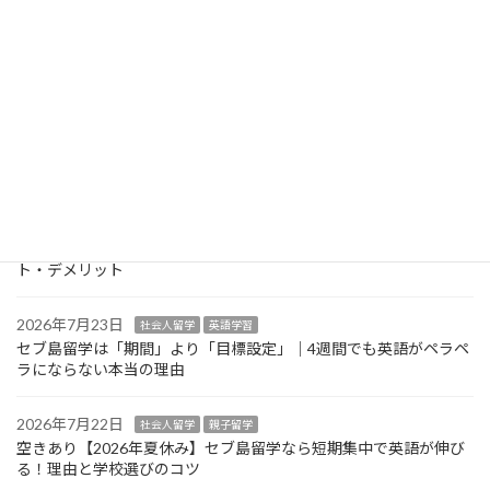
2026年8月5日
親子留学
【2026年最新】フィリピン留学のWEG申請完全ガイド｜14歳・
13歳それ以下の単独渡航・必要書類・費用を徹底解説
2026年7月31日
親子留学
【2027年春休み】セブ島留学の費用とおすすめ日程｜3月25日・
26日の祝日に注意
2026年7月29日
お知らせ
【2026年版】10月・11月のセブ島留学は狙い目？秋に行くメリッ
ト・デメリット
2026年7月23日
社会人留学
英語学習
セブ島留学は「期間」より「目標設定」｜4週間でも英語がペラペ
ラにならない本当の理由
2026年7月22日
社会人留学
親子留学
空きあり【2026年夏休み】セブ島留学なら短期集中で英語が伸び
る！理由と学校選びのコツ