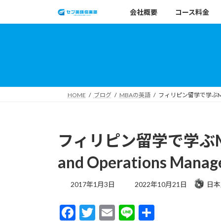
コ
ナ
会社概要
コース料金
ン
ビ
テ
ゲ
ン
ー
ツ
シ
へ
ョ
ス
ン
キ
に
HOME
ブログ
MBAの英語
フィリピン留学で学ぶMBAの英語
ッ
移
プ
動
フィリピン留学で学ぶMB
and Operations Mana
最
2017年1月3日
2022年10月21日
日本
終
更
F
T
E
Li
共
新