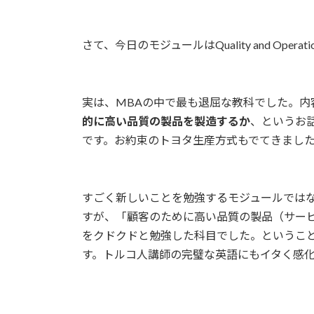
日
ac
w
m
n
有
時
e
itt
ai
e
:
さて、今日のモジュールはQuality and Operation
b
er
l
o
o
実は、MBAの中で最も退屈な教科でした。内
k
的に高い品質の製品を製造するか
、というお
です。お約束のトヨタ生産方式もでてきまし
すごく新しいことを勉強するモジュールでは
すが、「顧客のために高い品質の製品（サー
をクドクドと勉強した科目でした。というこ
す。トルコ人講師の完璧な英語にもイタく感