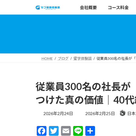
コ
ナ
会社概要
コース料金
ン
ビ
テ
ゲ
ン
ー
ツ
シ
へ
ョ
ス
ン
キ
に
HOME
ブログ
留学体験談
従業員300名の社長が
ッ
移
プ
動
従業員300名の社長が
つけた真の価値｜40
最
2026年2月24日
2026年2月25日
日本
終
更
F
T
E
Li
共
新