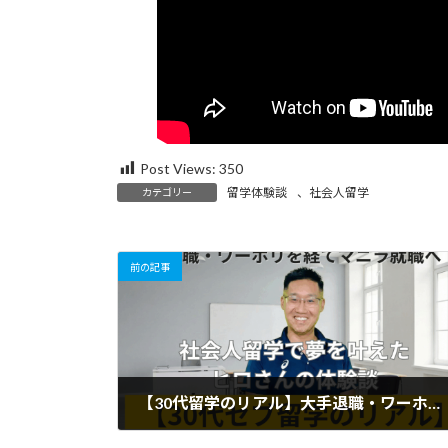
Post Views:
350
留学体験談
、
社会人留学
カテゴリー
前の記事
【30代留学のリアル】大手退職・ワーホリを経てマニラ就職へ！社会人留学で夢を叶えたヒロさんの体験談
2026年2月17日