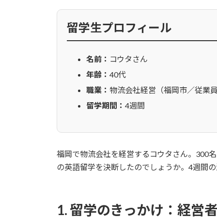
日
ac
w
m
n
有
時
e
itt
ai
e
:
留学生プロフィール
b
er
l
o
名前：
コウタさん
o
年齢：
40代
k
職業：
物流会社経営（福岡市／従業員約
留学期間：
4週間
福岡で物流会社を経営するコウタさん。300
の英語留学を決断したのでしょうか。4週間
1. 留学のきっかけ：経