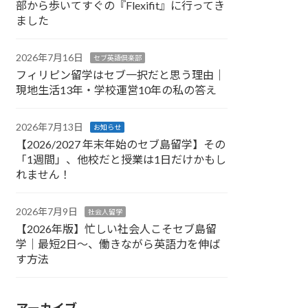
部から歩いてすぐの『Flexifit』に行ってき
ました
2026年7月16日
セブ英語倶楽部
フィリピン留学はセブ一択だと思う理由｜
現地生活13年・学校運営10年の私の答え
2026年7月13日
お知らせ
【2026/2027 年末年始のセブ島留学】その
「1週間」、他校だと授業は1日だけかもし
れません！
2026年7月9日
社会人留学
【2026年版】忙しい社会人こそセブ島留
学｜最短2日〜、働きながら英語力を伸ば
す方法
アーカイブ